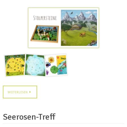
WEITERLESEN
Seerosen-Treff