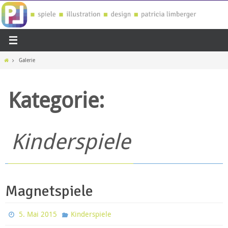
Zum
Inhalt
springen
Start
Galerie
Kategorie:
Kinderspiele
Magnetspiele
5. Mai 2015
Kinderspiele